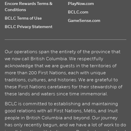
Encore Rewards Terms &
PlayNow.com
Conditions
BCLC.com
BCLC Terms of Use
GameSense.com
BCLC Privacy Statement
Our operations span the entirety of the province that
we now call British Columbia. We respectfully
acknowledge that we are guests in the territories of
more than 200 First Nations, each with unique
traditions, cultures, and histories. We are grateful to
these First Nations caretakers for their stewardship of
these lands and waters since time immemorial.
BCLC is committed to establishing and maintaining
good relations with all First Nations, Métis, and Inuit
people in British Columbia and beyond. Our journey
has only recently begun, and we have a lot of work to do