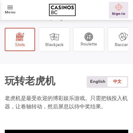
Menu
Learn how to play:
Roulette
Slots
Blackjack
Baccarat
玩转老虎机
English
中文
老虎机是最受欢迎的博彩娱乐游戏。只需把钱投入机
器，让卷轴转动，然后屏息以待中奖结果。