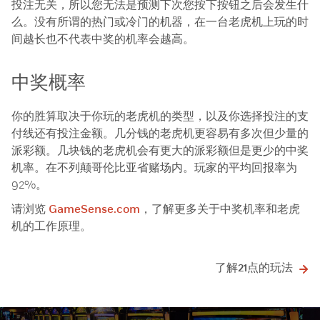
投注无关，所以您无法是预测下次您按下按钮之后会发生什
么。没有所谓的热门或冷门的机器，在一台老虎机上玩的时
间越长也不代表中奖的机率会越高。
中奖概率
你的胜算取决于你玩的老虎机的类型，以及你选择投注的支
付线还有投注金额。几分钱的老虎机更容易有多次但少量的
派彩额。几块钱的老虎机会有更大的派彩额但是更少的中奖
机率。在不列颠哥伦比亚省赌场内。玩家的平均回报率为
92%。
请浏览
GameSense.com
，了解更多关于中奖机率和老虎
机的工作原理。
了解21点的玩法